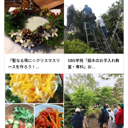
『聖なる夜に☆クリスマスリ
SBS学苑「庭木のお手入れ教
ースを作ろう！...
室・専科」お...