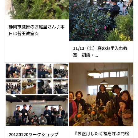
静岡市鷹匠のお庭屋さん♪本
日は苔玉教室☆
11/13（土）庭のお手入れ教
室 初級・...
『お正月したく福を呼ぶ門松
20180120ワークショップ