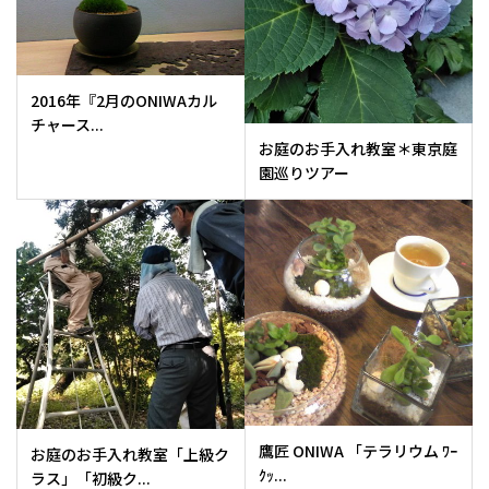
2016年『2月のONIWAカル
チャース...
お庭のお手入れ教室＊東京庭
園巡りツアー
鷹匠 ONIWA 「テラリウム ﾜｰ
お庭のお手入れ教室「上級ク
ｸｯ...
ラス」「初級ク...