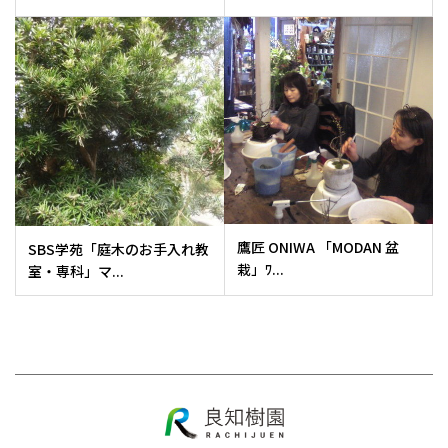
鷹匠 ONIWA 「MODAN 盆
SBS学苑「庭木のお手入れ教
栽」ﾜ...
室・専科」マ...