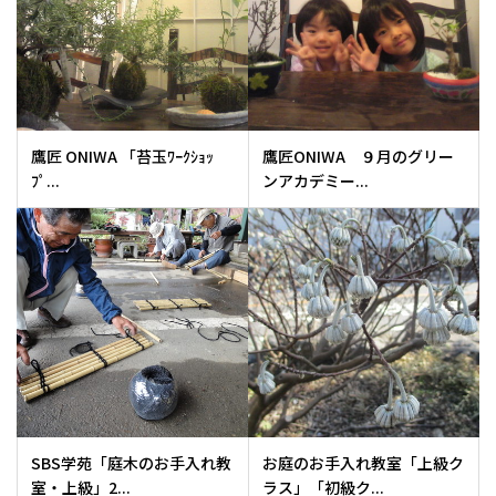
鷹匠 ONIWA 「苔玉ﾜｰｸｼｮｯ
鷹匠ONIWA ９月のグリー
ﾌﾟ...
ンアカデミー...
SBS学苑「庭木のお手入れ教
お庭のお手入れ教室「上級ク
室・上級」2...
ラス」「初級ク...