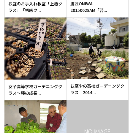
お庭のお手入れ教室「上級ク
鷹匠ONIWA
ラス」「初級ク...
20150628AM「苔...
お庭やの高校ガーデニングク
女子高等学校ガーデニングク
ラス 2014...
ラス～種の成長...