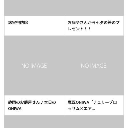
病害虫防除
お庭やさんから七夕の笹のプ
レゼント！！
静岡のお庭屋さん♪本日の
鷹匠ONIWA「チェリーブロ
ONIWA
ッサム×エア...