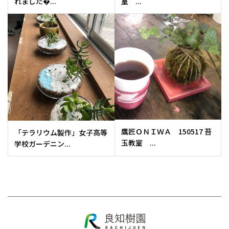
れました�...
室 ...
鷹匠ＯＮＩＷＡ 150517 苔
「テラリウム製作」女子高等
玉教室 ...
学校ガーデニン...