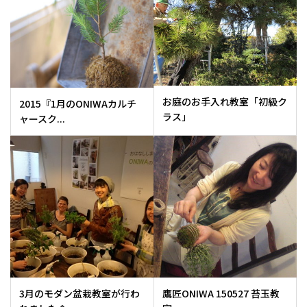
お庭のお手入れ教室「初級ク
2015『1月のONIWAカルチ
ラス」
ャースク...
3月のモダン盆栽教室が行わ
鷹匠ONIWA 150527 苔玉教