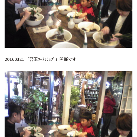
20160321 「苔玉ﾜｰｸｯｼｮﾌﾟ」開催です