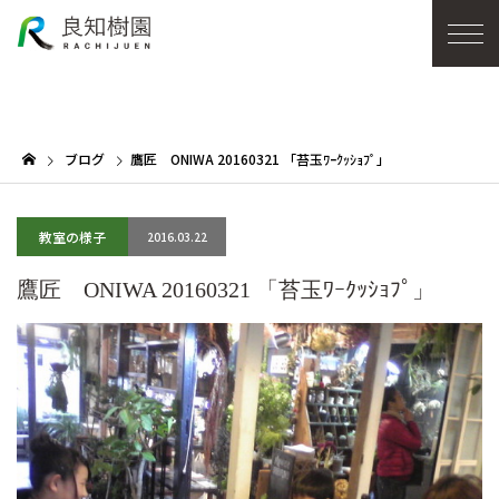
ブログ
鷹匠 ONIWA 20160321 「苔玉ﾜｰｸｯｼｮﾌﾟ」
教室の様子
2016.03.22
鷹匠 ONIWA 20160321 「苔玉ﾜｰｸｯｼｮﾌﾟ」