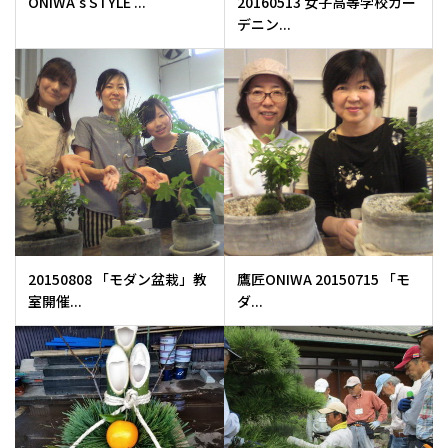
ONIWA’s STYLE ...
20160513 女子高等学校ガー
デニン...
20150808 「モダン盆栽」教
鷹匠ONIWA 20150715 「モ
室開催...
ダ...