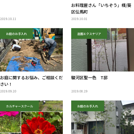
お料理屋さん「いちぞう」様/葵
区伝馬町
2019.10.11
2019.10.01
お庭のお手入れ
造園エクステリア
お庭に関するお悩み、ご相談くだ
駿河区聖一色 T邸
さい！
2019.09.20
2019.08.29
カルチャースクール
お庭のお手入れ