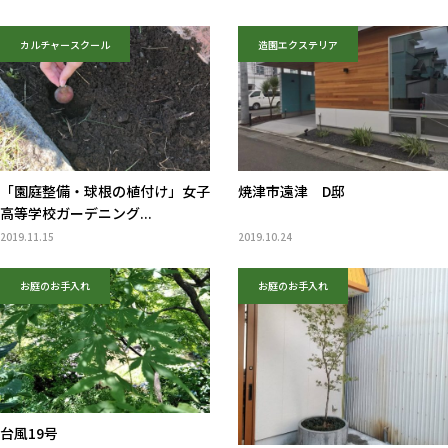
カルチャースクール
造園エクステリア
「園庭整備・球根の植付け」女子
焼津市遠津 D邸
高等学校ガーデニング...
2019.11.15
2019.10.24
お庭のお手入れ
お庭のお手入れ
台風19号