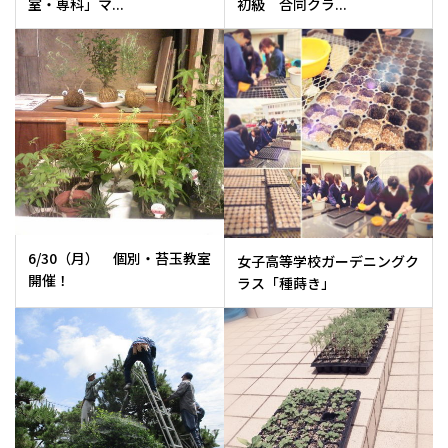
室・専科」マ...
初級 合同クラ...
6/30（月） 個別・苔玉教室
女子高等学校ガーデニングク
開催！
ラス「種蒔き」