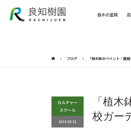
庭木の里親
造
ブログ
「植木鉢のペイント・園庭
「植木
カルチャー
スクール
校ガー
2019.05.31