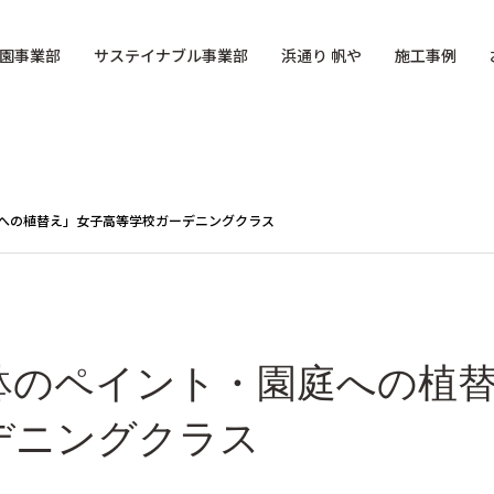
園事業部
サステイナブル事業部
浜通り 帆や
施工事例
への植替え」女子高等学校ガーデニングクラス
鉢のペイント・園庭への植
デニングクラス