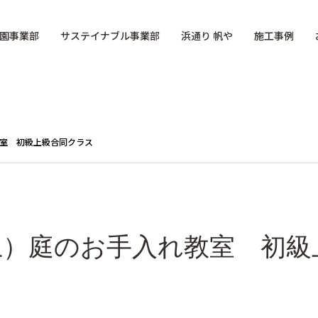
園事業部
サステイナブル事業部
浜通り 帆や
施工事例
教室 初級上級合同クラス
9（土）庭のお手入れ教室 初